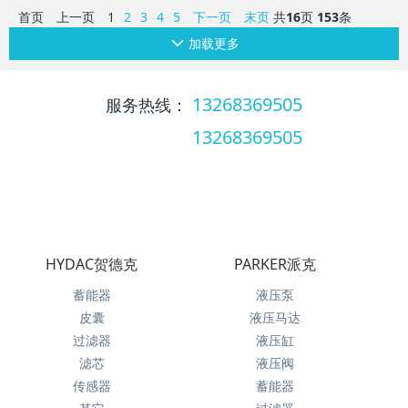
首页
上一页
1
2
3
4
5
下一页
末页
共
16
页
153
条
加载更多
13268369505
服务热线：
13268369505
服务热线：
HYDAC贺德克
PARKER派克
蓄能器
液压泵
皮囊
液压马达
过滤器
液压缸
滤芯
液压阀
传感器
蓄能器